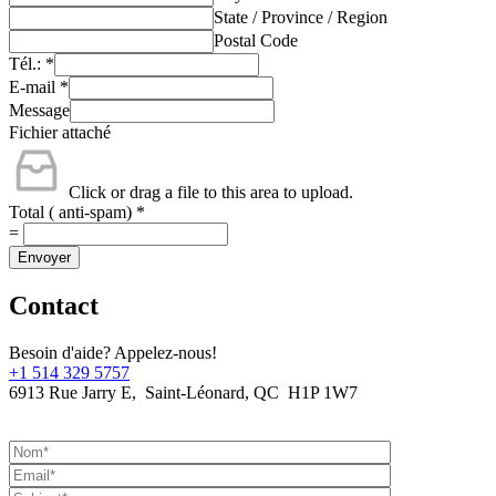
State / Province / Region
Postal Code
Tél.:
*
E-mail
*
Message
Fichier attaché
Click or drag a file to this area to upload.
Total ( anti-spam)
*
=
Envoyer
Contact
Besoin d'aide? Appelez-nous!
+1 514 329 5757
6913 Rue Jarry E, Saint-Léonard, QC H1P 1W7