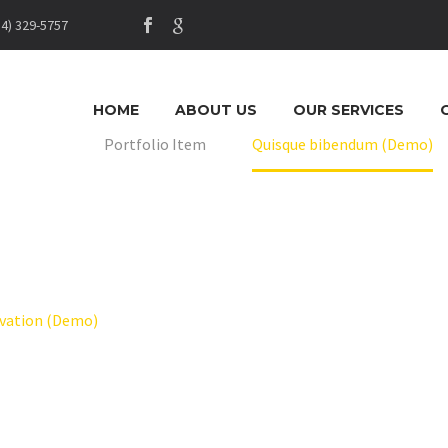
14) 329-5757
HOME
ABOUT US
OUR SERVICES
Home
Portfolio Item
Quisque bibendum (Demo)
vation (Demo)