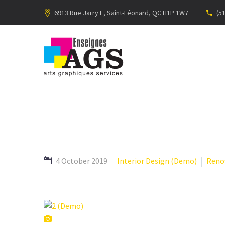
6913 Rue Jarry E, Saint-Léonard, QC H1P 1W7
(5
4 October 2019
Interior Design (Demo)
Reno