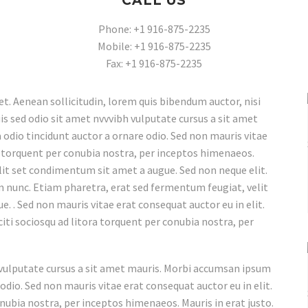
CALL US
Phone: +1 916-875-2235
Mobile: +1 916-875-2235
Fax: +1 916-875-2235
et. Aenean sollicitudin, lorem quis bibendum auctor, nisi
uis sed odio sit amet nvvvibh vulputate cursus a sit amet
 odio tincidunt auctor a ornare odio. Sed non mauris vitae
ra torquent per conubia nostra, per inceptos himenaeos.
 elit set condimentum sit amet a augue. Sed non neque elit.
 nunc. Etiam pharetra, erat sed fermentum feugiat, velit
. . Sed non mauris vitae erat consequat auctor eu in elit.
iti sociosqu ad litora torquent per conubia nostra, per
h vulputate cursus a sit amet mauris. Morbi accumsan ipsum
 odio. Sed non mauris vitae erat consequat auctor eu in elit.
onubia nostra, per inceptos himenaeos. Mauris in erat justo.