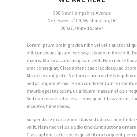
WE ARE HERE
908 New Hampshire Avenue
Northwest #100, Washington, DC
20037, United States
Lorem Ipsum proin gravida nibh vel velit auctor aliqu
elit consequat ipsum, nec sagittis sem nibh id elit. D
mauris. Morbi accumsan ipsum velit. Nam nec tellus a
erat consequat. Class aptent taciti sociosqu ad lito
Mauris in erat justo. Nullam ac urna eu felis dapibus
Sed ut imperdiet nisi. Proin condimentum fermentum
mauris egestas quam, ut aliquam massa nisl quis neque
Sed non mauris vitae erat consequat. Class aptent tac
inceptos himenaeos.
Suspendisse in orci enim. Duis sed odio sit amet nib
velit. Nam nec tellus a odio tincidunt auctor a ornare
Class aptent taciti sociosqu ad litora torquent per c